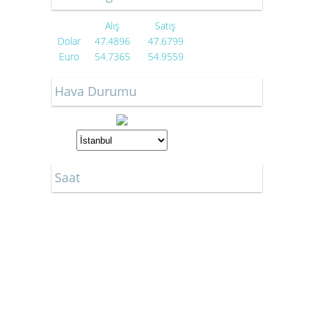
Alış
Satış
Dolar
47.4896
47.6799
Euro
54.7365
54.9559
Hava Durumu
Saat