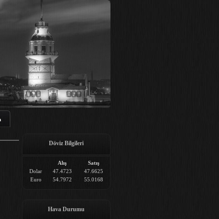
m
Döviz Bilgileri
Alış
Satış
Dolar
47.4723
47.6625
Euro
54.7972
55.0168
Hava Durumu