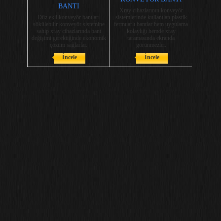
BANTI
Xray cihazlarının konveyör
Düz ekli konveyör bantları
sistemlerinde kullanılan plastik
sökülebilir konveyör sistemine
fermuarlı bantlar hem uygulama
sahip xray cihazlarında bant
kolaylığı hemde xray
değişimi gerektiğinde ekonomik
taramasında ekranda
çözüm sağlarlar.
görünmezler.
İncele
İncele