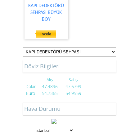
KAPI DEDEKTÖRÜ
SEHPASI BÜYÜK
BOY
İncele
Döviz Bilgileri
Alış
Satış
Dolar
47.4896
47.6799
Euro
54.7365
54.9559
Hava Durumu